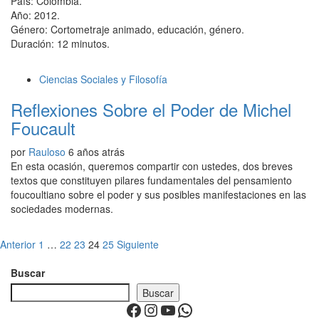
País: Colombia.
Año: 2012.
Género: Cortometraje animado, educación, género.
Duración: 12 minutos.
Ciencias Sociales y Filosofía
Reflexiones Sobre el Poder de Michel
Foucault
por
Rauloso
6 años atrás
En esta ocasión, queremos compartir con ustedes, dos breves
textos que constituyen pilares fundamentales del pensamiento
foucoultiano sobre el poder y sus posibles manifestaciones en las
sociedades modernas.
Paginación
Anterior
1
…
22
23
24
25
Siguiente
de
Buscar
entradas
Buscar
Facebook
Instagram
YouTube
WhatsApp