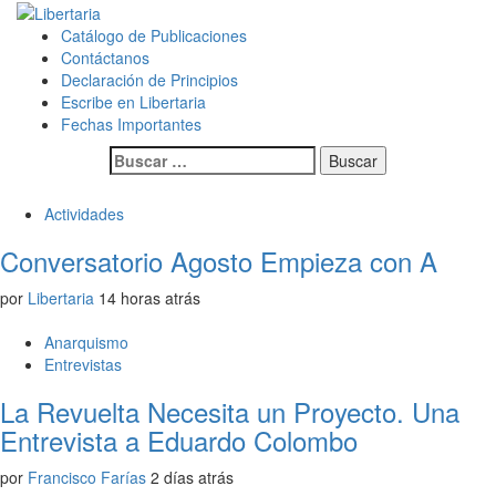
Saltar
al
Menú
Revista Libertaria es un medio de comunicación autogestionado
Catálogo de Publicaciones
Libertaria
contenido
principal
desde el sur del mundo, territorio dominado por el Estado chileno.
Contáctanos
Nos oponemos al sistema de dominación capitalista y patriarcal,
Declaración de Principios
proponiendo la construcción de una sociedad libre y solidaria.
Escribe en Libertaria
Fechas Importantes
Buscar:
Actividades
Conversatorio Agosto Empieza con A
por
Libertaria
14 horas atrás
Anarquismo
Entrevistas
La Revuelta Necesita un Proyecto. Una
Entrevista a Eduardo Colombo
por
Francisco Farías
2 días atrás