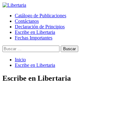
Saltar
al
Menú
Libertaria
Revista Libertaria es un medio de comunicación autogestionado
Catálogo de Publicaciones
contenido
principal
desde el sur del mundo, territorio dominado por el Estado chileno.
Contáctanos
Nos oponemos al sistema de dominación capitalista y patriarcal,
Declaración de Principios
proponiendo la construcción de una sociedad libre y solidaria.
Escribe en Libertaria
Fechas Importantes
Buscar:
Inicio
Escribe en Libertaria
Escribe en Libertaria