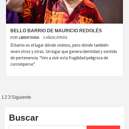
BELLO BARRIO DE MAURICIO REDOLÉS
POR
LIBERTARIA
2 AÑOS ATRÁS
El barrio es el lugar dónde vivimos, pero dónde también
viven otros y otras. Un lugar que genera identidad y sentido
de pertenencia. “Ven a vivir esta fragilidad peligrosa de
corromperse”.
Paginación
1
2
3
Siguiente
de
entradas
Buscar