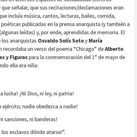
y que señalar, que sus recitaciones/declamaciones eran
ue incluía música, cantos, lecturas, bailes, comida,
 poéticas publicadas en la prensa anarquista (y también a
 (algunas leídas) y, por ende, aprendidas de memoria. El
e los anarquistas
Osvaldo Solís Soto
y
María
ún recordaba un verso del poema “Chicago” de
Alberto
as y Figuras
para la conmemoración del 1° de mayo de
do ella era niña:
 lucha! ¡Ni Dios, ni ley, ni patria!
ejército; nadie obedezca a nadie!
 ni sanciones, ni banderas!
los esclavos dónde atarse!”.