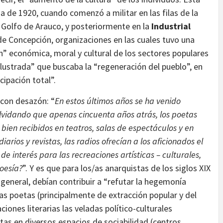
 de 1920, cuando comenzó a militar en las filas de la
l Golfo de Arauco, y posteriormente en la
Industrial
 de Concepción, organizaciones en las cuales tuvo una
ón” económica, moral y cultural de los sectores populares
ilustrada” que buscaba la “regeneración del pueblo”, en
ipación total”.
 con desazón: “
En estos últimos años se ha venido
olvidando que apenas cincuenta años atrás, los poetas
n bien recibidos en teatros, salas de espectáculos y en
arios y revistas, las radios ofrecían a los aficionados el
 de interés para las recreaciones artísticas – culturales,
poesía?
”. Y es que para los/as anarquistas de los siglos XIX
n general, debían contribuir a “refutar la hegemonía
/as poetas (principalmente de extracción popular y del
iones literarias las veladas político-culturales
tas en diversos espacios de sociabilidad (centros