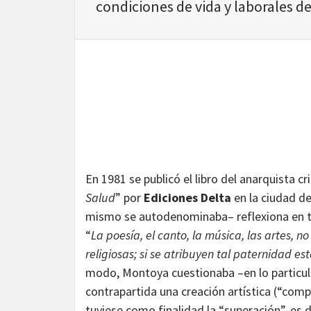
condiciones de vida y laborales d
En 1981 se publicó el libro del anarquista cr
Salud
” por
Ediciones Delta
en la ciudad de
mismo se autodenominaba– reflexiona en tor
“
La poesía, el canto, la música, las artes, n
religiosas; si se atribuyen tal paternidad e
modo, Montoya cuestionaba –en lo particular
contrapartida una creación artística (“compa
tuviese como finalidad la “superación”, es d