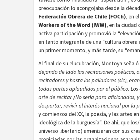
preocupación lo acongojaba desde la década
Federación Obrera de Chile (FOCh)
, en e
Workers of the Word (IWW)
, en la ciudad
activa participación y promovió la “elevaci
en tanto integrante de una “cultura obrera 
un primer momento, y más tarde, su “emanc
Al final de su elucubración, Montoya señaló
dejando de lado las recitaciones poéticas, 
recitadores y hasta los palladores (sic), era
todas partes aplaudidos por el público. Los di
arte de recitar ¿No sería para aficionados, y
despertar, revivir el interés nacional por la 
y comienzos del XX, la poesía, y las artes e
ideológica de la burguesía”. De ahí, que los
universo libertario) amenizaran con sus creac
propiciadas por las organizaciones anarquis