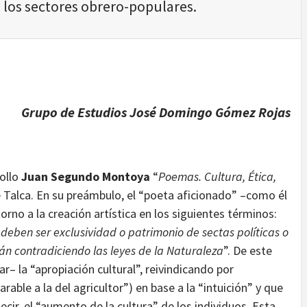
e los sectores obrero-populares.
Grupo de Estudios José Domingo Gómez Rojas
iollo
Juan Segundo Montoya
“
Poemas. Cultura, Ética,
 Talca. En su preámbulo, el “poeta aficionado” –como él
no a la creación artística en los siguientes términos:
o deben ser exclusividad o patrimonio de sectas políticas o
stán contradiciendo las leyes de la Naturaleza
”. De este
– la “apropiación cultural”, reivindicando por
rable a la del agricultor”) en base a la “intuición” y que
ecir, el “aumento de la cultura” de los individuos. Esta