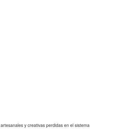
chileno. Nos oponemos al sistema de dominación
artesanales y creativas perdidas en el sistema