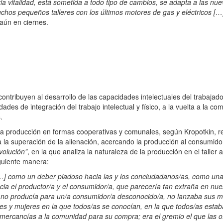
a vitalidad, está sometida a todo tipo de cambios, se adapta a las nue
chos pequeños talleres con los últimos motores de gas y eléctricos […
aún en ciernes.
ribuyen al desarrollo de las capacidades intelectuales del trabajador/a
idades de integración del trabajo intelectual y físico, a la vuelta a la 
.
a producción en formas cooperativas y comunales, según Kropotkin, revi
ia la superación de la alienación, acercando la producción al consumido
volución”
, en la que analiza la naturaleza de la producción en el taller
iguiente manera:
…] como un deber piadoso hacia las y los conciudadanos/as, como una 
hacia el productor/a y el consumidor/a, que parecería tan extraña en n
l no producía para un/a consumidor/a desconocido/a, no lanzaba sus 
s y mujeres en la que todos/as se conocían, en la que todos/as estaban
 mercancías a la comunidad para su compra; era el gremio el que las o