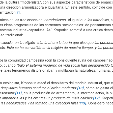
la cultura “modernista”, con sus aspectos característicos de emancipaci
a dirección armonizadora e igualitaria. En este sentido, coincide con la
ernización
[7]
.
aíces en las tradiciones del
narodnikismo
. Al igual que
los narodniks
, 
las ideas progresistas de las corrientes “occidentales” de pensamiento s
ema industrial-capitalista. Así, Kropotkin sometió a una crítica destruc
ad tradicional:
ciencia, en la religión- triunfa ahora la teoría que dice que las perso
ás. Esto se ha convertido en la religión de nuestro tiempo, y las pers
n de la comunidad campesina (con la consiguiente ruina del campesinad
o, cuando “
bajo el sistema moderno de vida social han desaparecido to
e tales fenómenos distorsionaban y mutilaban la naturaleza humana, que
cologista, Kropotkin atacó el despilfarro del modelo industrial, que 
 despilfarro humano conduce el orden moderno”
[10]
, cómo se gasta el
insensata”
[11]
, en la producción de armamento, la intermediación, la b
 imponer a las y los clientes un producto de mala calidad”
[12]
. Kropot
 las necesidades y ha tomado una dirección falsa”
[13]
. Consideró nece