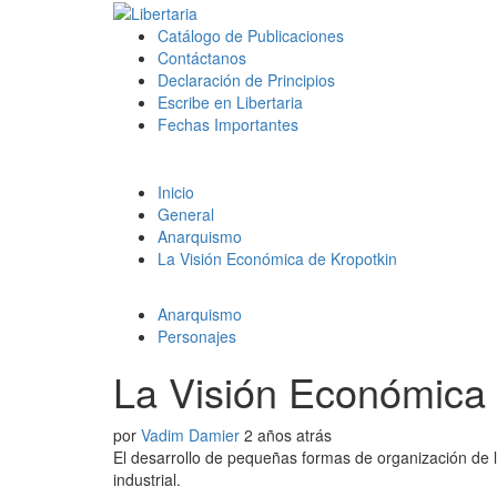
Saltar
al
Menú
Libertaria
Revista Libertaria es un medio de comunicación autog
Catálogo de Publicaciones
contenido
principal
capitalista y patriarcal, proponiendo la construcción de
Contáctanos
Declaración de Principios
Escribe en Libertaria
Fechas Importantes
Inicio
General
Anarquismo
La Visión Económica de Kropotkin
Anarquismo
Personajes
La Visión Económica 
por
Vadim Damier
2 años atrás
El desarrollo de pequeñas formas de organización de l
industrial.