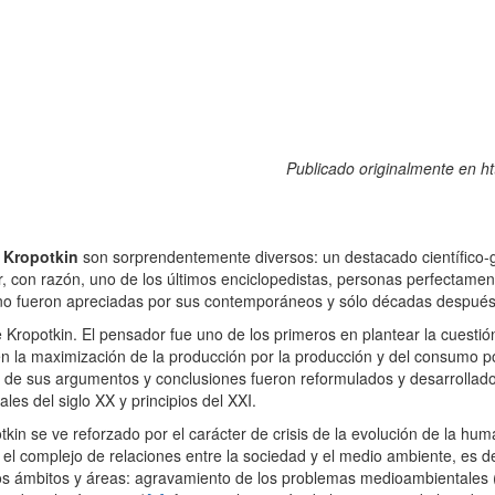
Publicado originalmente en ht
r Kropotkin
son sorprendentemente diversos: un destacado científico-ge
erar, con razón, uno de los últimos enciclopedistas, personas perfecta
s no fueron apreciadas por sus contemporáneos y sólo décadas después
ropotkin. El pensador fue uno de los primeros en plantear la cuestión de
n la maximización de la producción por la producción y del consumo po
 de sus argumentos y conclusiones fueron reformulados y desarrollados
les del siglo XX y principios del XXI.
tkin se ve reforzado por el carácter de crisis de la evolución de la h
el complejo de relaciones entre la sociedad y el medio ambiente, es de
os ámbitos y áreas: agravamiento de los problemas medioambientales 