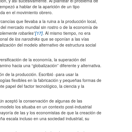
ción, y así sucesivamente. Al plantear el problema de
empezó a hablar de la aparición de un tipo
ada en el movimiento obrero.
cancías que llevaba a la ruina a la producción local,
 del mercado mundial sin rostro o de la economía de
implemente robarles”
[17]
. Al mismo tiempo, no era
cional de
los narodniks
que se oponían a las vías
ización del modelo alternativo de estructura social
ersificación de la economía, la superación del
mino hacia una “globalización” diferente y alternativa.
n de la producción. Escribió -para usar la
logías flexibles en la fabricación y pequeñas formas de
te papel del factor tecnológico, la ciencia y la
kin aceptó la conservación de algunas de las
 modelo los situaba en un contexto post-industrial
 mayoría de las y los economistas de que la creación de
eña escala incluso en una sociedad industrial, su