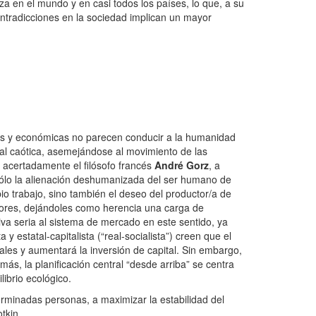
eza en el mundo y en casi todos los países, lo que, a su
ontradicciones en la sociedad implican un mayor
ales y económicas no parecen conducir a la humanidad
ral caótica, asemejándose al movimiento de las
 acertadamente el filósofo francés
André Gorz
, a
 sólo la alienación deshumanizada del ser humano de
io trabajo, sino también el deseo del productor/a de
eriores, dejándoles como herencia una carga de
iva seria al sistema de mercado en este sentido, ya
y estatal-capitalista (“real-socialista”) creen que el
ales y aumentará la inversión de capital. Sin embargo,
s, la planificación central “desde arriba” se centra
librio ecológico.
erminadas personas, a maximizar la estabilidad del
tkin.