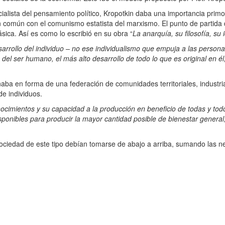
alista del pensamiento político, Kropotkin daba una importancia primord
n común con el comunismo estatista del marxismo. El punto de partid
sica. Así es como lo escribió en su obra “
La anarquía, su filosofía, su 
rrollo del individuo – no ese individualismo que empuja a las personas
del ser humano, el más alto desarrollo de todo lo que es original en él
ba en forma de una federación de comunidades territoriales, industria
de individuos.
cimientos y su capacidad a la producción en beneficio de todas y todo
ponibles para producir la mayor cantidad posible de bienestar general,
ciedad de este tipo debían tomarse de abajo a arriba, sumando las nec