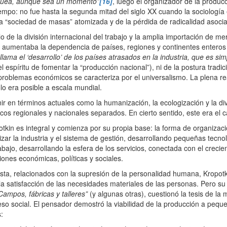
flaquea, aunque sea un momento”
[16]
, luego el organizador de la produc
mpo: no fue hasta la segunda mitad del siglo XX cuando la sociología 
na “sociedad de masas” atomizada y de la pérdida de radicalidad asoci
de la división internacional del trabajo y la amplia importación de mer
y aumentaba la dependencia de países, regiones y continentes enteros
 llama el ‘desarrollo’ de los países atrasados en la industria, que es s
 espíritu de fomentar la “producción nacional”), ni de la postura tradi
oblemas económicos se caracteriza por el universalismo. La plena real
lo era posible a escala mundial.
r en términos actuales como la humanización, la ecologización y la div
s regionales y nacionales separados. En cierto sentido, este era el ca
kin es integral y comienza por su propia base: la forma de organizació
zar la industria y el sistema de gestión, desarrollando pequeñas tecno
abajo, desarrollando la esfera de los servicios, conectada con el crecien
ones económicas, políticas y sociales.
ista, relacionados con la supresión de la personalidad humana, Kropot
 la satisfacción de las necesidades materiales de las personas. Pero su
Campos, fábricas y talleres”
(y algunas otras), cuestionó la tesis de la
reso social. El pensador demostró la viabilidad de la producción a pequ
: