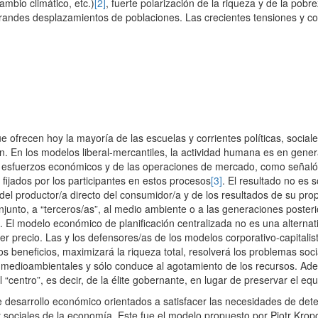
mbio climático, etc.)
[2]
, fuerte polarización de la riqueza y de la pobr
grandes desplazamientos de poblaciones. Las crecientes tensiones y c
ue ofrecen hoy la mayoría de las escuelas y corrientes políticas, soci
n. En los modelos liberal-mercantiles, la actividad humana es en gene
los esfuerzos económicos y de las operaciones de mercado, como señaló
ijados por los participantes en estos procesos
[3]
. El resultado no es
del productor/a directo del consumidor/a y de los resultados de su prop
conjunto, a “terceros/as”, al medio ambiente o a las generaciones post
. El modelo económico de planificación centralizada no es una alternat
 precio. Las y los defensores/as de los modelos corporativo-capitalista 
beneficios, maximizará la riqueza total, resolverá los problemas soci
 medioambientales y sólo conduce al agotamiento de los recursos. Ademá
“centro”, es decir, de la élite gobernante, en lugar de preservar el equi
de desarrollo económico orientados a satisfacer las necesidades de det
sociales de la economía. Este fue el modelo propuesto por Piotr Kropo