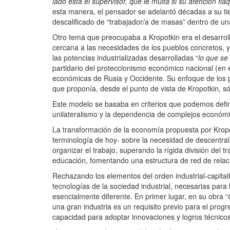
lado está el supervisor, que le multa si su atención 
esta manera, el pensador se adelantó décadas a su tie
descalificado de “trabajador/a de masas” dentro de u
Otro tema que preocupaba a Kropotkin era el desarrollo 
cercana a las necesidades de los pueblos concretos, 
las potencias industrializadas desarrolladas “
lo que se
partidario del proteccionismo económico nacional (en el
económicas de Rusia y Occidente. Su enfoque de los pr
que proponía, desde el punto de vista de Kropotkin, só
Este modelo se basaba en criterios que podemos defini
unilateralismo y la dependencia de complejos económico
La transformación de la economía propuesta por Kropot
terminología de hoy- sobre la necesidad de descentrali
organizar el trabajo, superando la rígida división del tr
educación, fomentando una estructura de red de relaci
Rechazando los elementos del orden industrial-capital
tecnologías de la sociedad industrial, necesarias para
esencialmente diferente. En primer lugar, en su obra “
una gran industria es un requisito previo para el prog
capacidad para adoptar innovaciones y logros técnicos