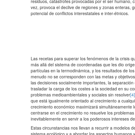
residuos, catástrofes provocadas por el ser humano, ca
vez, provoca el declive de regiones y zonas enteras, 
potencial de conflictos interestatales e inter-étnicos.
Las recetas para superar los fenómenos de la crisis q
más allá del sistema de coordenadas que les dio orige
partículas en la termodinámica, y los resultados de 
menudo no se corresponden con las metas y objetivos f
las decisiones socialmente importantes, la separación 
trasladar la carga de los costes a la sociedad en su 
problemas medioambientales y sociales sin resolver
[4]
que está igualmente orientado al crecimiento a cualquier
crecimiento económico maximizará simultáneamente los 
centrarse en el crecimiento no resuelve los problemas
inevitablemente en servir a los poderosos intereses del 
Estas circunstancias nos llevan a recurrir a modelos 
sistema ecológico y a abordar los aspectos humanos y 