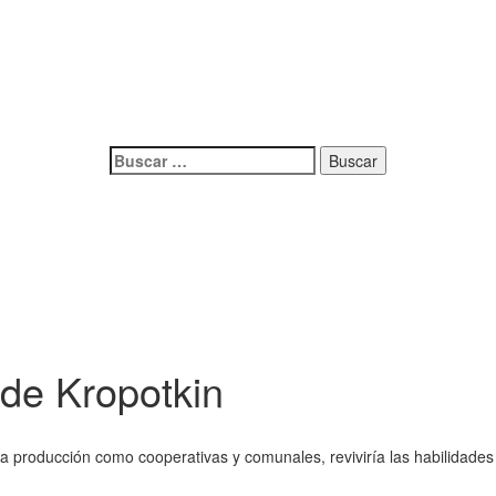
estionado desde el sur del mundo, territorio dominado por el Estado 
 una sociedad libre y solidaria.
Buscar:
de Kropotkin
a producción como cooperativas y comunales, reviviría las habilidades 