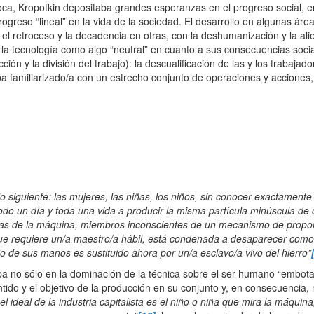
a, Kropotkin depositaba grandes esperanzas en el progreso social, en e
rogreso “lineal” en la vida de la sociedad. El desarrollo en algunas ár
 el retroceso y la decadencia en otras, con la deshumanización y la al
 la tecnología como algo “neutral” en cuanto a sus consecuencias sociale
cción y la división del trabajo): la descualificación de las y los trabaja
a familiarizado/a con un estrecho conjunto de operaciones y acciones, 
o siguiente: las mujeres, las niñas, los niños, sin conocer exactamente 
o un día y toda una vida a producir la misma partícula minúscula de c
lavas de la máquina, miembros inconscientes de un mecanismo de prop
e requiere un/a maestro/a hábil, está condenada a desaparecer como un
jo de sus manos es sustituido ahora por un/a esclavo/a vivo del hierro”
aba no sólo en la dominación de la técnica sobre el ser humano “embot
tido y el objetivo de la producción en su conjunto y, en consecuencia, n
el ideal de la industria capitalista es el niño o niña que mira la máqui