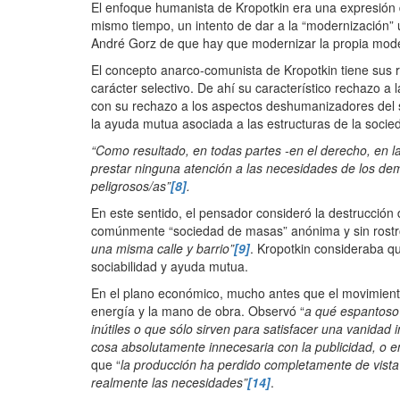
El enfoque humanista de Kropotkin era una expresión de 
mismo tiempo, un intento de dar a la “modernización” un
André Gorz de que hay que modernizar la propia mod
El concepto anarco-comunista de Kropotkin tiene sus r
carácter selectivo. De ahí su característico rechazo a 
con su rechazo a los aspectos deshumanizadores del sist
la ayuda mutua asociada a las estructuras de la socied
“Como resultado, en todas partes -en el derecho, en la 
prestar ninguna atención a las necesidades de los dem
peligrosos/as”
[8]
.
En este sentido, el pensador consideró la destrucció
comúnmente “sociedad de masas” anónima y sin rostr
una misma calle y barrio”
[9]
. Kropotkin consideraba qu
sociabilidad y ayuda mutua.
En el plano económico, mucho antes que el movimiento e
energía y la mano de obra. Observó “
a qué espantoso
inútiles o que sólo sirven para satisfacer una vanidad 
cosa absolutamente innecesaria con la publicidad, o en
que “
la producción ha perdido completamente de vista
realmente las necesidades”
[14]
.