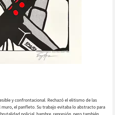
esible y confrontacional. Rechazó el elitismo de las
 el muro, el panfleto. Su trabajo evitaba lo abstracto para
 brutalidad policial, hambre, represión, pero también