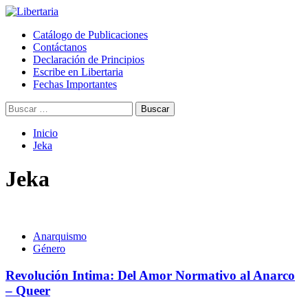
Saltar
al
Menú
Libertaria
Revista Libertaria es un medio de comunicación autogestionado
Catálogo de Publicaciones
contenido
principal
desde el sur del mundo, territorio dominado por el Estado chileno.
Contáctanos
Nos oponemos al sistema de dominación capitalista y patriarcal,
Declaración de Principios
proponiendo la construcción de una sociedad libre y solidaria.
Escribe en Libertaria
Fechas Importantes
Buscar:
Inicio
Jeka
Jeka
Anarquismo
Género
Revolución Intima: Del Amor Normativo al Anarco
– Queer