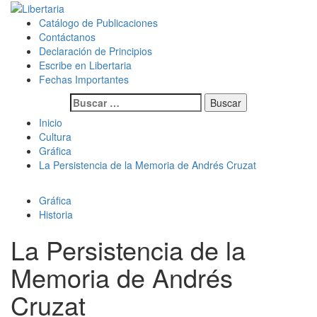
Saltar
al
Menú
Libertaria
Revista Libertaria es un medio de comunicación autogestionado
Catálogo de Publicaciones
contenido
principal
desde el sur del mundo, territorio dominado por el Estado chileno.
Contáctanos
Nos oponemos al sistema de dominación capitalista y patriarcal,
Declaración de Principios
proponiendo la construcción de una sociedad libre y solidaria.
Escribe en Libertaria
Fechas Importantes
Buscar:
Inicio
Cultura
Gráfica
La Persistencia de la Memoria de Andrés Cruzat
Gráfica
Historia
La Persistencia de la
Memoria de Andrés
Cruzat