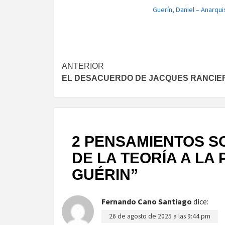
Guerín, Daniel – Anarqui
Navegación
ANTERIOR
EL DESACUERDO DE JACQUES RANCIE
de
entradas
2 PENSAMIENTOS S
DE LA TEORÍA A LA
GUÉRIN
”
Fernando Cano Santiago
dice:
26 de agosto de 2025 a las 9:44 pm