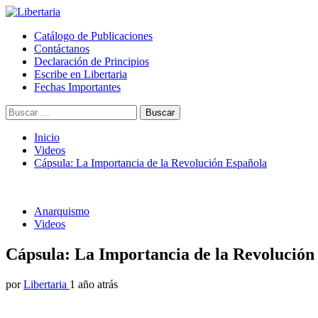
Saltar
al
Menú
Libertaria
Revista Libertaria es un medio de comunicación autogestionado desde 
Catálogo de Publicaciones
contenido
principal
construcción de una sociedad libre y solidaria.
Contáctanos
Declaración de Principios
Escribe en Libertaria
Fechas Importantes
Buscar:
Inicio
Videos
Cápsula: La Importancia de la Revolución Española
Anarquismo
Videos
Cápsula: La Importancia de la Revolución
por
Libertaria
1 año atrás